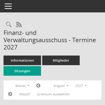
Toggle navigation
Rechercheauswahl
RSS-Feed
Finanz- und
Verwaltungsausschuss - Termine
2027
Informationen
Mitglieder
Sitzungen
Monat
August
2027
Aktuell
Gremium auswählen