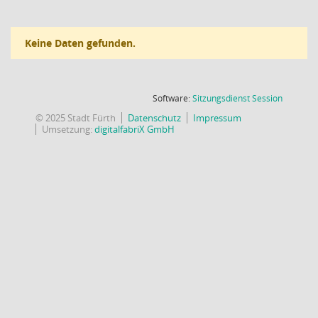
Keine Daten gefunden.
(Wird in
Software:
Sitzungsdienst
Session
© 2025 Stadt Fürth
Datenschutz
Impressum
Umsetzung:
digitalfabriX GmbH