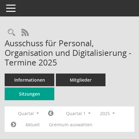
Toggle navigation
Rechercheauswahl
RSS-Feed
Ausschuss für Personal,
Organisation und Digitalisierung -
Termine 2025
Informationen
Mitglieder
Sitzungen
Quartal
Quartal 1
2025
Aktuell
Gremium auswählen