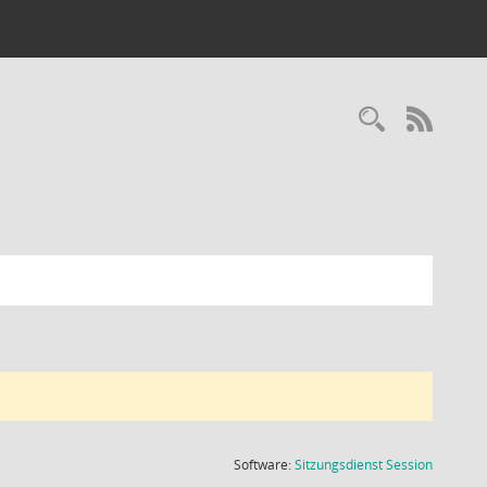
Recherc
RSS-
(Wird in
Software:
Sitzungsdienst
Session