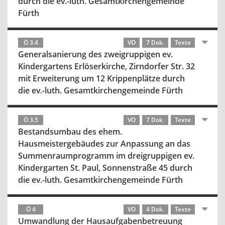
durch die ev.-luth. Gesamtkirchengemeinde
Fürth
Ö 3.4
VO
7 Dok.
Texte
Generalsanierung des zweigruppigen ev.
Kindergartens Erlöserkirche, Zirndorfer Str. 32
mit Erweiterung um 12 Krippenplätze durch
die ev.-luth. Gesamtkirchengemeinde Fürth
Ö 3.5
VO
7 Dok.
Texte
Bestandsumbau des ehem.
Hausmeistergebäudes zur Anpassung an das
Summenraumprogramm im dreigruppigen ev.
Kindergarten St. Paul, Sonnenstraße 45 durch
die ev.-luth. Gesamtkirchengemeinde Fürth
Ö 4
VO
4 Dok.
Texte
Umwandlung der Hausaufgabenbetreuung