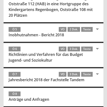
Oststraße 112 (HAB) in eine Hortgruppe des
Kindergartens Regenbogen, Oststraße 108 mit
20 Plätzen
Ö 5
VO
2 Dok.
Texte
Inobhutnahmen - Bericht 2018
Ö 6
VO
3 Dok.
Texte
Richtlinien und Verfahren für das Budget
Jugend- und Soziokultur
Ö 7
VO
3 Dok.
Texte
Jahresbericht 2018 der Fachstelle Tandem
Ö 8
Anträge und Anfragen