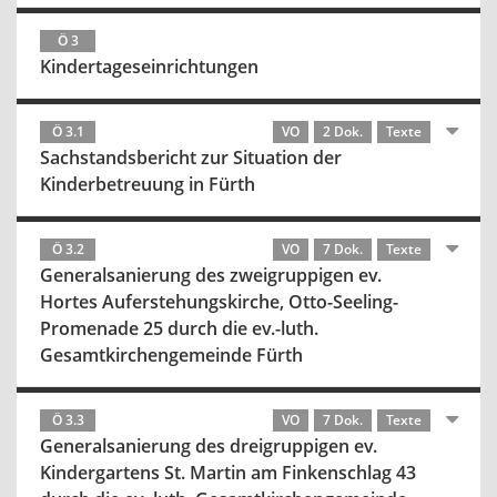
Ö 3
Kindertageseinrichtungen
Ö 3.1
VO
2 Dok.
Texte
Sachstandsbericht zur Situation der
Kinderbetreuung in Fürth
Ö 3.2
VO
7 Dok.
Texte
Generalsanierung des zweigruppigen ev.
Hortes Auferstehungskirche, Otto-Seeling-
Promenade 25 durch die ev.-luth.
Gesamtkirchengemeinde Fürth
Ö 3.3
VO
7 Dok.
Texte
Generalsanierung des dreigruppigen ev.
Kindergartens St. Martin am Finkenschlag 43