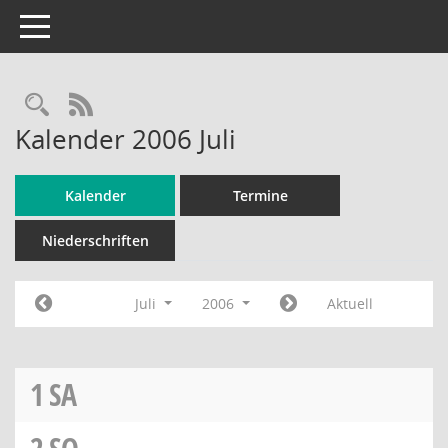
Toggle navigation
Rechercheauswahl
RSS-Feed
Kalender 2006 Juli
Kalender
Termine
Niederschriften
Juli
2006
Aktuell
1
SA