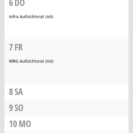
6
DO
infra Aufsichtsrat
(nö)
7
FR
WBG Aufsichtsrat
(nö)
8
SA
9
SO
10
MO