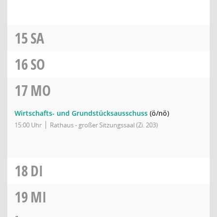
15
SA
16
SO
17
MO
Wirtschafts- und Grundstücksausschuss
(ö/nö)
15:00 Uhr
Rathaus - großer Sitzungssaal (Zi. 203)
18
DI
19
MI