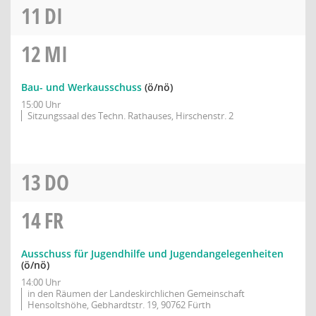
11
DI
12
MI
Bau- und Werkausschuss
(ö/nö)
15:00 Uhr
Sitzungssaal des Techn. Rathauses, Hirschenstr. 2
13
DO
14
FR
Ausschuss für Jugendhilfe und Jugendangelegenheiten
(ö/nö)
14:00 Uhr
in den Räumen der Landeskirchlichen Gemeinschaft
Hensoltshöhe, Gebhardtstr. 19, 90762 Fürth