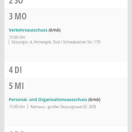
2
SO
3
MO
Verkehrsausschuss
(ö/nö)
15:00 Uhr
Sitzungss. d. Ämtergeb. Süd / Schwabacher Str. 170
4
DI
5
MI
Personal- und Organisationsausschuss
(ö/nö)
15:00 Uhr
Rathaus - großer Sitzungssaal (Zi. 203)