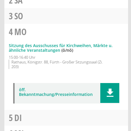
2
SA
3
SO
4
MO
Sitzung des Ausschusses für Kirchweihen, Märkte u.
ähnliche Veranstaltungen
(ö/nö)
15:00-16:40 Uhr
Rathaus, Königstr. 88, Fürth - Großer Sitzungssaal (Zi.
203)
öff.
Bekanntmachung/Presseinformation
5
DI