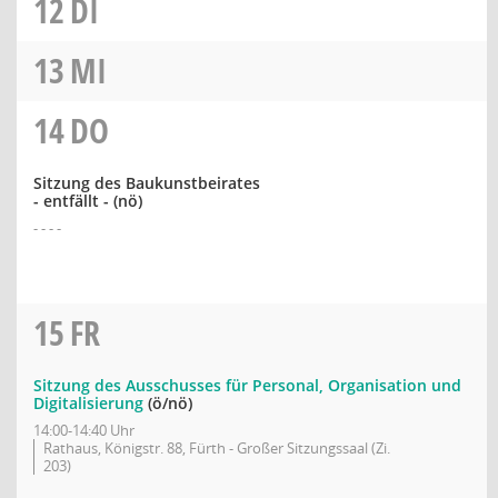
12
DI
13
MI
14
DO
Sitzung des Baukunstbeirates
- entfällt -
(nö)
- - - -
15
FR
Sitzung des Ausschusses für Personal, Organisation und
Digitalisierung
(ö/nö)
14:00-14:40 Uhr
Rathaus, Königstr. 88, Fürth - Großer Sitzungssaal (Zi.
203)