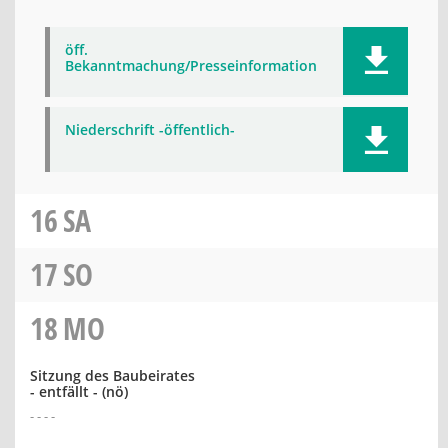
öff.
Bekanntmachung/Presseinformation
Niederschrift -öffentlich-
16
SA
17
SO
18
MO
Sitzung des Baubeirates
- entfällt -
(nö)
- - - -