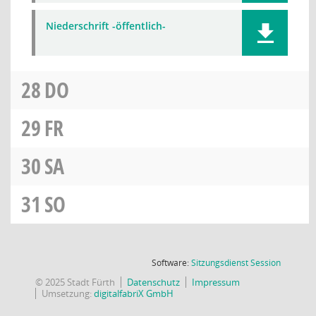
Niederschrift -öffentlich-
28
DO
29
FR
30
SA
31
SO
(Wird in
Software:
Sitzungsdienst
Session
© 2025 Stadt Fürth
Datenschutz
Impressum
Umsetzung:
digitalfabriX GmbH