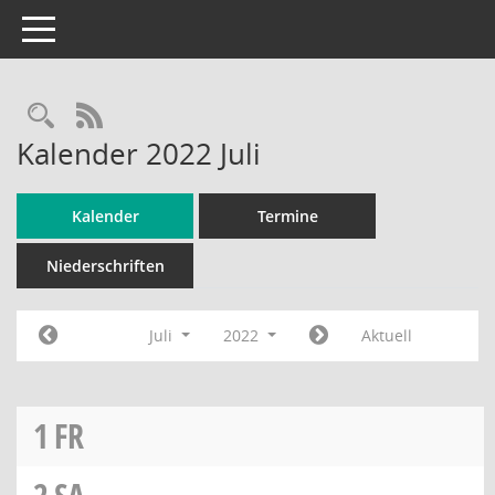
Toggle navigation
Rechercheauswahl
RSS-Feed
Kalender 2022 Juli
Kalender
Termine
Niederschriften
Juli
2022
Aktuell
1
FR