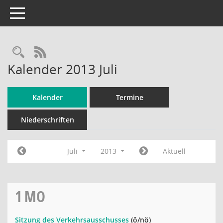
Toggle navigation
Rechercheauswahl
RSS-Feed
Kalender 2013 Juli
Kalender
Termine
Niederschriften
Juli
2013
Aktuell
1
MO
Sitzung des Verkehrsausschusses
(ö/nö)