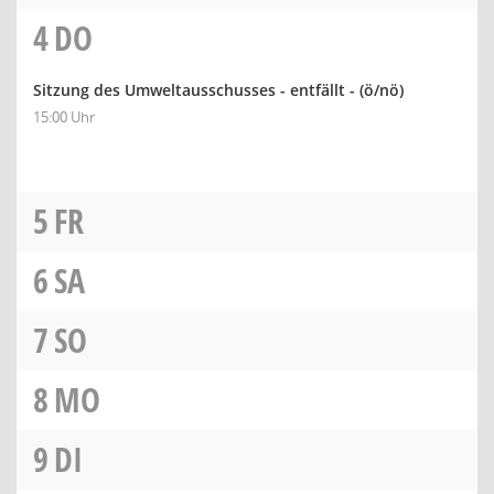
4
DO
Sitzung des Umweltausschusses - entfällt -
(ö/nö)
15:00 Uhr
5
FR
6
SA
7
SO
8
MO
9
DI