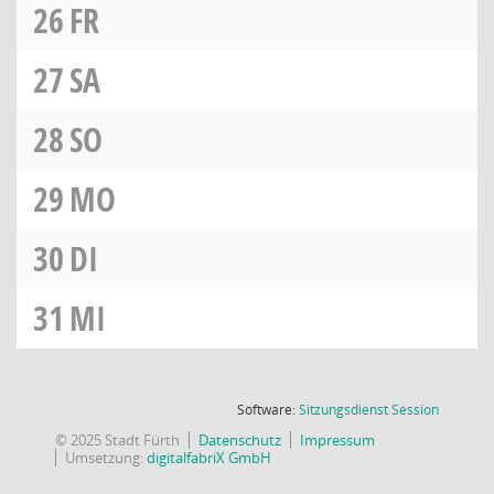
26
FR
27
SA
28
SO
29
MO
30
DI
31
MI
(Wird in
Software:
Sitzungsdienst
Session
© 2025 Stadt Fürth
Datenschutz
Impressum
Umsetzung:
digitalfabriX GmbH