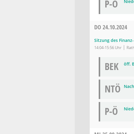
P-Ö
Niede
DO
24.10.2024
Sitzung des Finanz
14:04-15:56 Uhr
Rath
BEK
öff.
NTÖ
Nach
P-Ö
Niede