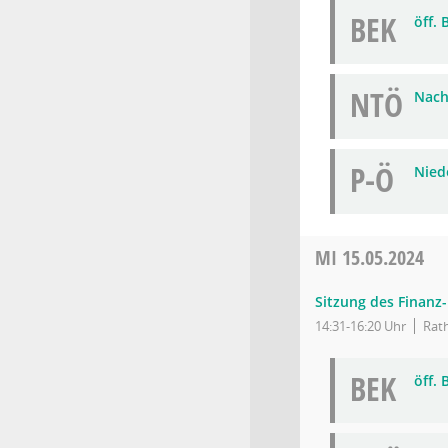
BEK
öff.
NTÖ
Nach
P-Ö
Niede
MI
15.05.2024
Sitzung des Finanz
14:31-16:20 Uhr
Rath
BEK
öff.