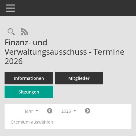
Toggle navigation
Rechercheauswahl
RSS-Feed
Finanz- und
Verwaltungsausschuss - Termine
2026
Informationen
Mitglieder
Sitzungen
Jahr
2026
Gremium auswählen