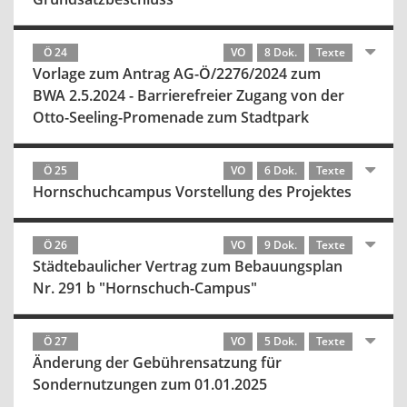
Ö 24
VO
8 Dok.
Texte
Vorlage zum Antrag AG-Ö/2276/2024 zum
BWA 2.5.2024 - Barrierefreier Zugang von der
Otto-Seeling-Promenade zum Stadtpark
Ö 25
VO
6 Dok.
Texte
Hornschuchcampus Vorstellung des Projektes
Ö 26
VO
9 Dok.
Texte
Städtebaulicher Vertrag zum Bebauungsplan
Nr. 291 b "Hornschuch-Campus"
Ö 27
VO
5 Dok.
Texte
Änderung der Gebührensatzung für
Sondernutzungen zum 01.01.2025