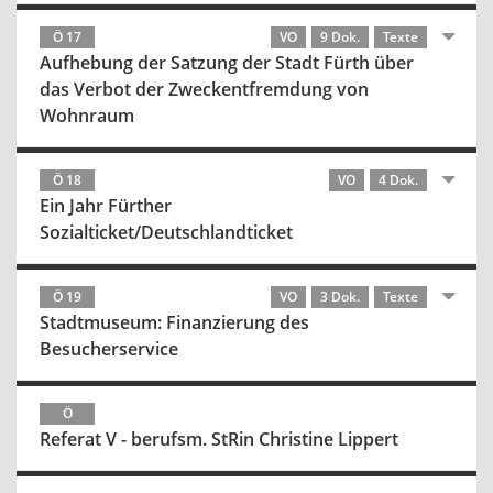
Ö 17
VO
9 Dok.
Texte
Aufhebung der Satzung der Stadt Fürth über
das Verbot der Zweckentfremdung von
Wohnraum
Ö 18
VO
4 Dok.
Ein Jahr Fürther
Sozialticket/Deutschlandticket
Ö 19
VO
3 Dok.
Texte
Stadtmuseum: Finanzierung des
Besucherservice
Ö
Referat V - berufsm. StRin Christine Lippert