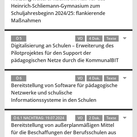
Heinrich-Schliemann-Gymnasium zum
Schuljahresbeginn 2024/25: flankierende
Maßnahmen
Ö 5
VO
4 Dok.
Texte
Digitalisierung an Schulen – Erweiterung des
Pilotprojektes für den Support der
pädagogischen Netze durch die KommunalBIT
Ö 6
VO
4 Dok.
Texte
Bereitstellung von Software für pädagogische
Netzwerke und schulische
Informationssysteme in den Schulen
Ö 6.1 NACHTRAG: 19.07.2024
VO
2 Dok.
Texte
Bereitstellung von außerplanmäßigen Mittel
für die Beschaffungen der Berufsschulen aus