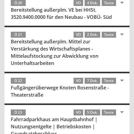
Ö 20
VO
4 Dok.
Texte
Bereitstellung außerplm. VE bei HHSt.
3520.9400.0000 für den Neubau - VOBÜ- Süd
Ö 21
VO
2 Dok.
Texte
Bereitstellung außerplm. Mittel zur
Verstärkung des Wirtschaftsplanes -
Mittelaufstockung zur Abwicklung von
Unterhaltsarbeiten
Ö 22
VO
7 Dok.
Texte
Fußgängerüberwege Knoten Rosenstraße -
Theaterstraße
Ö 23
VO
5 Dok.
Texte
Fahrradparkhaus am Hauptbahnhof |
Nutzungsentgelte | Betriebskosten |
Grundsatzbeschluss