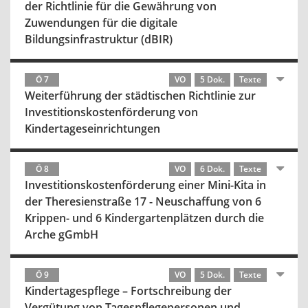
der Richtlinie für die Gewährung von
Zuwendungen für die digitale
Bildungsinfrastruktur (dBIR)
Ö 7
VO
5 Dok.
Texte
Weiterführung der städtischen Richtlinie zur
Investitionskostenförderung von
Kindertageseinrichtungen
Ö 8
VO
6 Dok.
Texte
Investitionskostenförderung einer Mini-Kita in
der Theresienstraße 17 - Neuschaffung von 6
Krippen- und 6 Kindergartenplätzen durch die
Arche gGmbH
Ö 9
VO
5 Dok.
Texte
Kindertagespflege – Fortschreibung der
Vergütung von Tagespflegepersonen und