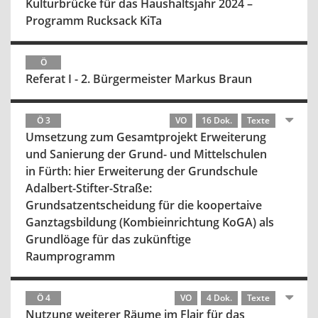
Kulturbrücke für das Haushaltsjahr 2024 –
Programm Rucksack KiTa
Ö
Referat I - 2. Bürgermeister Markus Braun
Ö 3
VO
16 Dok.
Texte
Umsetzung zum Gesamtprojekt Erweiterung
und Sanierung der Grund- und Mittelschulen
in Fürth: hier Erweiterung der Grundschule
Adalbert-Stifter-Straße:
Grundsatzentscheidung für die koopertaive
Ganztagsbildung (Kombieinrichtung KoGA) als
Grundlöage für das zukünftige
Raumprogramm
Ö 4
VO
4 Dok.
Texte
Nutzung weiterer Räume im Flair für das