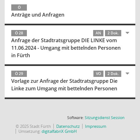
Ö
Anträge und Anfragen
Ö 28
AN
2 Dok.
Anfrage der Stadtratsgruppe DIE LINKE vom
11.06.2024 - Umgang mit bettelnden Personen
in Fürth
Ö 29
VO
2 Dok.
Vorlage zur Anfrage der Stadtratsgruppe Die
Linke zum Umgang mit bettelnden Personen
(Wird in
Software:
Sitzungsdienst
Session
© 2025 Stadt Fürth
Datenschutz
Impressum
Umsetzung:
digitalfabriX GmbH