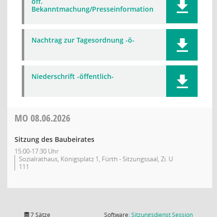
öff.
Bekanntmachung/Presseinformation
Nachtrag zur Tagesordnung -ö-
Niederschrift -öffentlich-
MO
08.06.2026
Sitzung des Baubeirates
15:00-17:30 Uhr
Sozialrathaus, Königsplatz 1, Fürth - Sitzungssaal, Zi. U
111
(Wird in
7 Sätze
Software:
Sitzungsdienst
Session