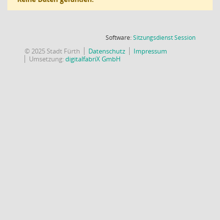
(Wird in
Software:
Sitzungsdienst
Session
© 2025 Stadt Fürth
Datenschutz
Impressum
Umsetzung:
digitalfabriX GmbH