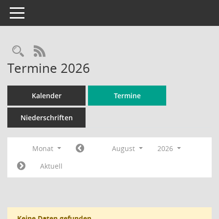
Toggle navigation
Rechercheauswahl
RSS-Feed
Termine 2026
Kalender
Termine
Niederschriften
Monat
August
2026
Aktuell
Keine Daten gefunden.